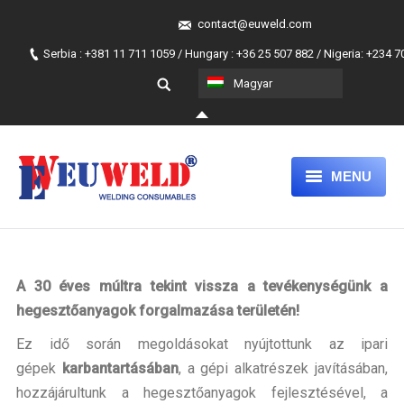
contact@euweld.com
Serbia : +381 11 711 1059 / Hungary : +36 25 507 882 / Nigeria: +234 
Magyar
MENU
FŐLAP
TERMÉKEK
A 30 éves múltra tekint vissza a tevékenységünk a
MAGUNKRÓL
hegesztőanyagok forgalmazása területén!
Ez idő során megoldásokat nyújtottunk az ipari
A MI HOZZÁÁLLÁSUNK
gépek
karbantartásában
, a gépi alkatrészek javításában,
JOIN OUR TEAM
hozzájárultunk a hegesztőanyagok fejlesztésével, a