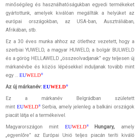
minőségileg és használhatóságukban egyedi termékeket
ELÉRHETŐSÉGEK
gyártottunk, amelyek kiválóan megállták a helyüket az
európai országokban, az USA-ban, Ausztráliában,
Afrikában, stb.
Ez a 30 éves munka ahhoz az ötlethez vezetett, hogy a
szerbiai YUWELD, a magyar HUWELD, a bolgár BULWELD
és a görög HELLAWELD „összeolvadjanak” egy teljesen új
márkanévbe és közös lépésekkel induljanak tovább mint
egy …
EU
WELD
®
Az új márkanév:
EU
WELD
®
Ez a márkanév Belgrádban született
mint
Serbia, amely jelenleg a balkáni országok
EU
WELD
®
piacát látja el a termékeivel.
Magyarországon mint
Hungary,
amely
EU
WELD
®
„egyenlőre” az Európai Unió teljes piacán teríti kiváló