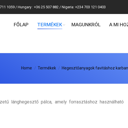
 711 1059 / Hungary : +36 25 507 882 / Nigeria: +234 703 121 0403
FŐLAP
TERMÉKEK
MAGUNKRÓL
A MI H
re:
Home
Termékek
Hegesztőanyagok favitáshoz karban
zetű lánghegesztő pálca, amely forrasztáshoz használható