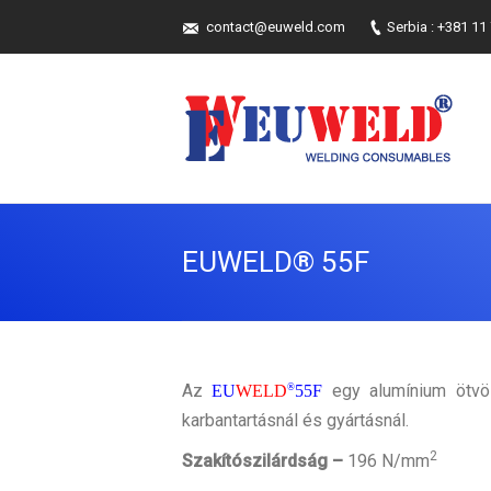
contact@euweld.com
Serbia : +381 11
EUWELD® 55F
You are he
Az
egy alumínium ötvö
EU
WELD
®
55F
karbantartásnál és gyártásnál.
2
Szakítószilárdság –
196 N/mm