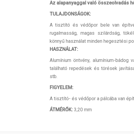
Az alapanyaggal való összeolvadás 
TULAJDONSÁGOK:
A tisztító és védőpor bele van építv
rugalmasság, magas szilárdság, tökéle
könnyű használat minden hegesztési po
HASZNÁLAT:
Alumínium öntvény, alumínium-bádog v
található repedések és törések javításá
stb.
FIGYELEM:
A tisztító- és védőpor a pálcába van épí
ÁTMÉRŐK:
3,20 mm