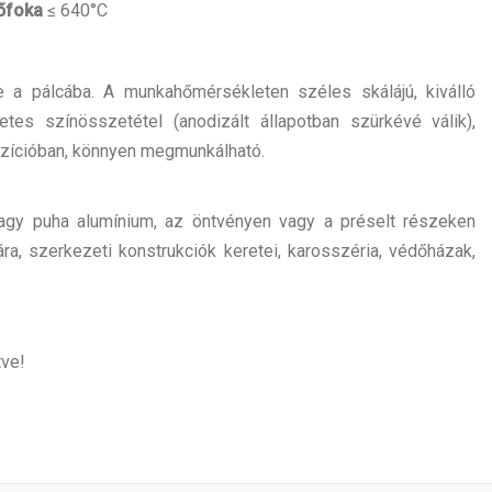
hőfoka
≤ 640°C
e a pálcába. A munkahőmérsékleten széles skálájú, kiválló
tes színösszetétel (anodizált állapotban szürkévé válik),
zícióban, könnyen megmunkálható.
agy puha alumínium, az öntvényen vagy a préselt részeken
ra, szerkezeti konstrukciók keretei, karosszéria, védőházak,
tve!