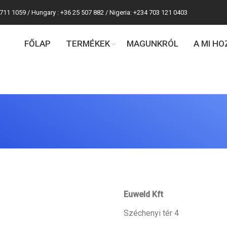
 711 1059 / Hungary : +36 25 507 882 / Nigeria: +234 703 121 0403
FŐLAP
TERMÉKEK
MAGUNKRÓL
A MI H
You are here:
Euweld Kft
Széchenyi tér 4