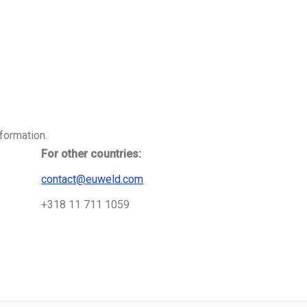
formation.
For other countries:
contact@euweld.com
+318 11 711 1059