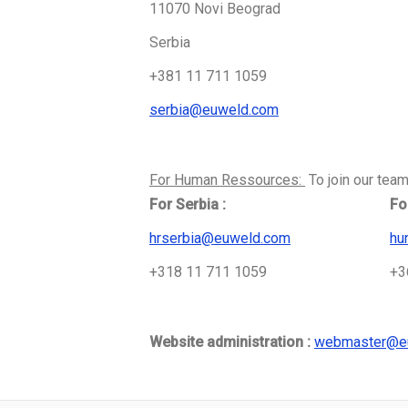
11070 Novi Beograd
Serbia
+381 11 711 1059
serbia@euweld.com
For Human Ressources:
To join our team
For Serbia :
Fo
hrserbia@euweld.com
hu
+318 11 711 1059
+3
Website administration :
webmaster@e