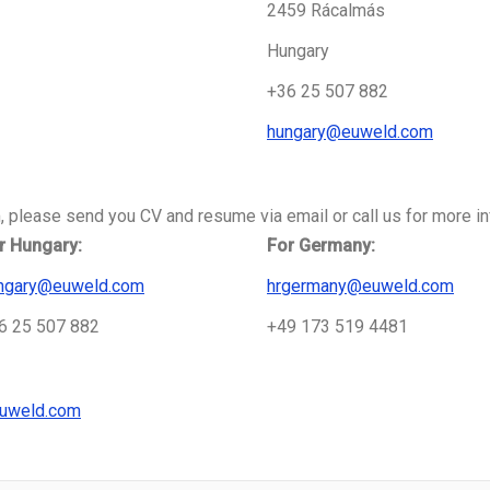
2459 Rácalmás
Hungary
+36 25 507 882
hungary@euweld.com
, please send you CV and resume via email or call us for more in
r Hungary:
For Germany:
ngary@euweld.com
hrgermany@euweld.com
6 25 507 882
+49 173 519 4481
uweld.com