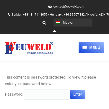
contact@euweld.com
Serbia : +381 11 711 1059 / Hungary : +36 25 507 882 / Nigeria: +234 
Magyar
MENU
FŐLAP
TERMÉKEK
This content is password protected. To view it please
MAGUNKRÓL
enter your password below:
A MI HOZZÁÁLLÁSUNK
Password:
JOIN OUR TEAM