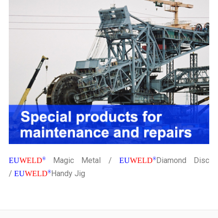
Magic Metal /
Diamond Disc
EU
WELD
®
EU
WELD
®
/
Handy Jig
EU
WELD
®