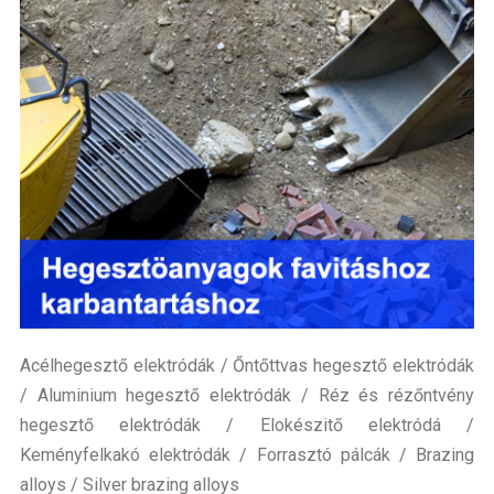
ELÉRHETŐSÉGEK
Acélhegesztő elektródák / Őntőttvas hegesztő elektródák
/ Aluminium hegesztő elektródák / Réz és rézőntvény
hegesztő elektródák / Elokészitő elektródá /
Keményfelkakó elektródák / Forrasztó pálcák / Brazing
alloys / Silver brazing alloys