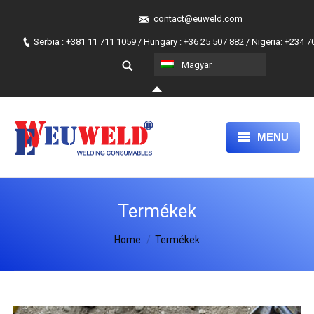
contact@euweld.com
Serbia : +381 11 711 1059 / Hungary : +36 25 507 882 / Nigeria: +234 
Magyar
MENU
FŐLAP
Termékek
TERMÉKEK
You are here:
MAGUNKRÓL
Home
Termékek
A MI HOZZÁÁLLÁSUNK
JOIN OUR TEAM