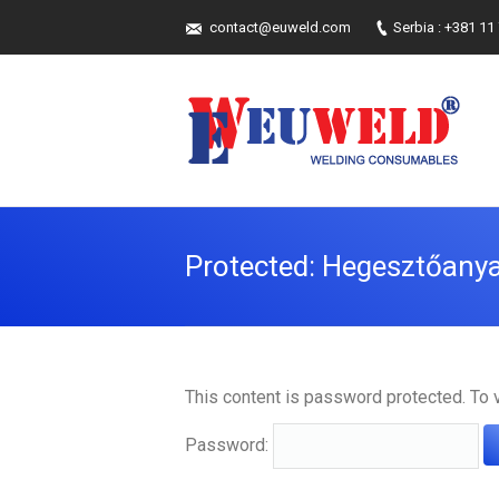
contact@euweld.com
Serbia : +381 11
Protected: Hegesztőany
This content is password protected. To 
Password: