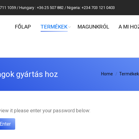
 711 1059 / Hungary : +36 25 507 882 / Nigeria: +234 703 121 0403
FŐLAP
TERMÉKEK
MAGUNKRÓL
A MI H
agok gyártás hoz
You are here:
Home
Termékek
view it please enter your password below: