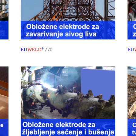
770
EU
WELD
®
EU