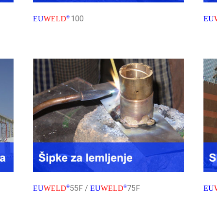
100
EU
WELD
®
EU
55F /
75F
EU
WELD
®
EU
WELD
®
EU