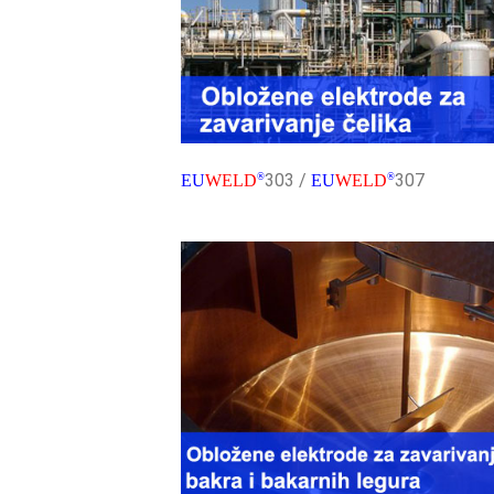
303 /
307
EU
WELD
®
EU
WELD
®