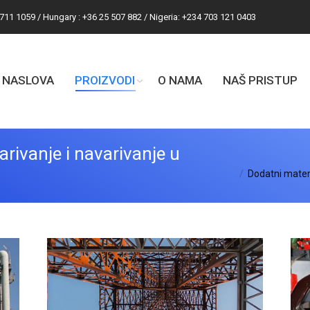
 711 1059 / Hungary : +36 25 507 882 / Nigeria: +234 703 121 0403
NASLOVA
PROIZVODI
O NAMA
NAŠ PRISTUP
arivanje i navarivanje u
You are here:
Dodatni materi