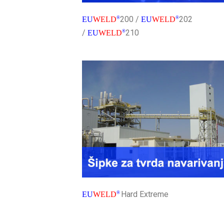
200 /
202
EU
WELD
®
EU
WELD
®
/
210
EU
WELD
®
Hard Extreme
EU
WELD
®