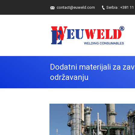
contact@euweld.com
Serbia : +381 11
Dodatni materijali za zav
održavanju