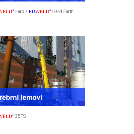
Hard /
Hard Earth
WELD
®
EU
WELD
®
35FS
WELD
®