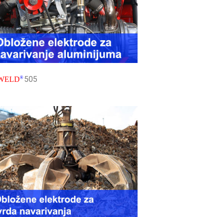
505
WELD
®