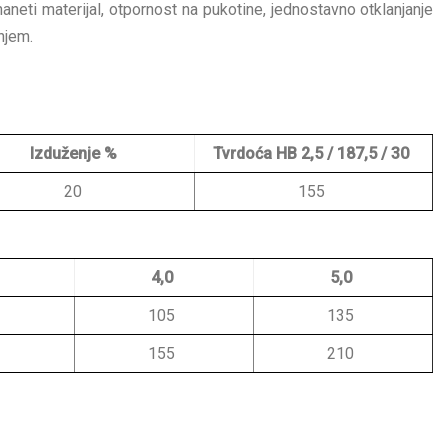
naneti materijal, otpornost na pukotine, jednostavno otklanjanje
njem.
Izduženje
%
Tvrdoća
HB 2,5 / 187,5 / 30
20
155
4,0
5,0
105
135
155
210