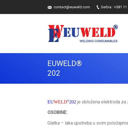
contact@euweld.com
Serbia : +381 11
EUWELD®
You are here:
202
je obložena elektroda za z
EU
WELD
®
202
OSOBINE:
Glatka – laka upotreba u svim položajima, 