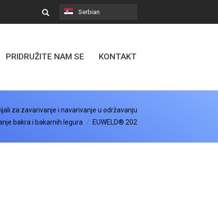
Serbian
PRIDRUŽITE NAM SE
KONTAKT
jali za zavarivanje i navarivanje u održavanju
nje bakra i bakarnih legura
EUWELD® 202