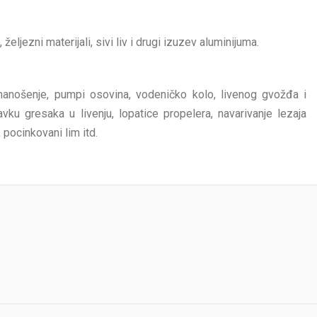
 željezni materijali, sivi liv i drugi izuzev aluminijuma.
 nanošenje, pumpi osovina, vodeničko kolo, livenog gvožđa i
vku gresaka u livenju, lopatice propelera, navarivanje lezaja
, pocinkovani lim itd.