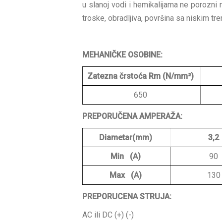
u slanoj vodi i hemikalijama ne porozni 
troske, obradljiva, površina sa niskim tre
MEHANIČKE OSOBINE:
Zatezna črstoća
Rm (N/mm²)
650
PREPORUČENA AMPERAŽA:
Diametar(mm)
3,2
Min (A)
90
Max (A)
130
PREPORUCENA STRUJA:
AC ili DC (+) (-)