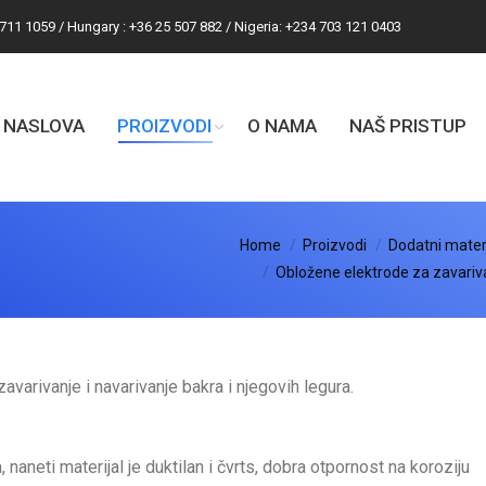
 711 1059 / Hungary : +36 25 507 882 / Nigeria: +234 703 121 0403
NASLOVA
PROIZVODI
O NAMA
NAŠ PRISTUP
Home
Proizvodi
Dodatni materi
Obložene elektrode za zavariva
avarivanje i navarivanje bakra i njegovih legura.
naneti materijal je duktilan i čvrts, dobra otpornost na koroziju