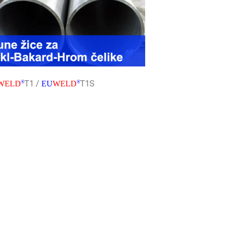
T1 /
T1S
WELD
®
EU
WELD
®