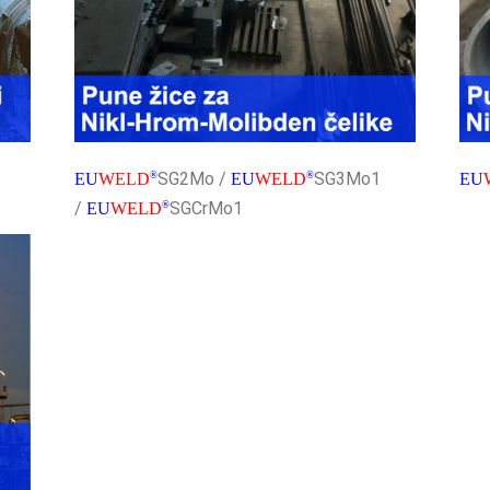
SG2Mo /
SG3Mo1
EU
WELD
®
EU
WELD
®
EU
/
SGCrMo1
EU
WELD
®