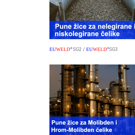
SG2 /
SG3
EU
WELD
®
EU
WELD
®