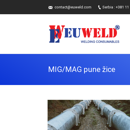
contact@euweld.com
Serbia : +381 11
MIG/MAG pune žice