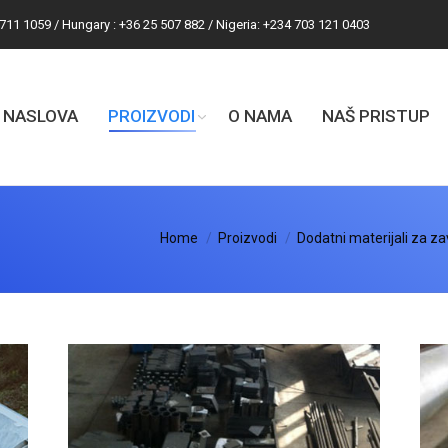
 711 1059 / Hungary : +36 25 507 882 / Nigeria: +234 703 121 0403
NASLOVA
PROIZVODI
O NAMA
NAŠ PRISTUP
You are here:
Home
Proizvodi
Dodatni materijali za za